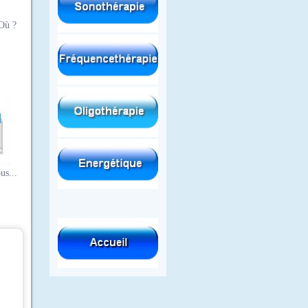
Où ?
us...