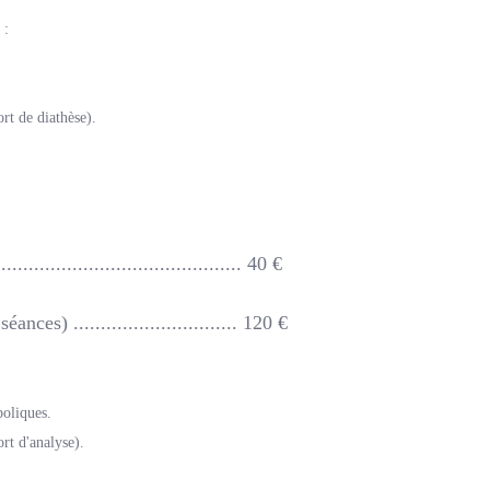
 :
rt de diathèse).
...................................... 40 €
ces) .............................. 120 €
oliques.
rt d'analyse).