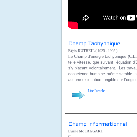
Champ Tachyonique
Régis DUTHEIL
( 1925 - 1995 )
L
e Champ d’énergie tachyonique (C.E.T
telle vitesse, que suivant l'équation 
s’y plaçant volontairement. Les trava
conscience humaine même semble issue
aucune explication tangible sur l’origin
Lire l'article
Champ informationnel
Lynne Mc TAGGART
C