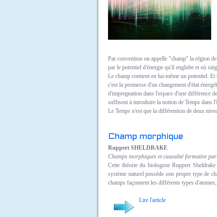
Par convention on appelle "champ" la région de l
par le potentiel d'énergie qu'il englobe et où siè
Le champ contient en lui-même un potentiel. Et do
c'est la promesse d'un changement d'état énergét
d'impregnation dans l'espace d'une différence 
suffisent à introduire la notion de Temps dans l
Le Temps n'est que la différention de deux nive
Champ morphique
Ruppert SHELDRAKE
Champs morphiques et causalité formative pa
Cette théorie du biologiste Ruppert Sheldra
système naturel possède son propre type de cha
champs façonnent les différents types d'atomes,
Lire l'article