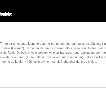
.) serait un espace identifié comme contenant des particules se déplaçant 
d'Einstein (E= mC²), la notion de temps y serait alors nulle pour toutes pers
ux de Régis Dutheil, physicien/biophysicien français, nous expliquent comme
 de ce champ (et semblerait invariablement y retourner) : alors qu’il n’e
e même de la vie, « l’étincelle divine » serait à chercher dans ce milieu.