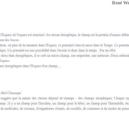
René We
'Espace où l'espace est structuré. Au niveau énergétique, le champ est la portion d'espace délim
gent des forces.
nc, en plus de la situation dans l'Espace, ce potentiel s'inscrit aussi dans le Temps. Ce potentie
ique. Un potentiel est une possibilité dans l'avenir et donc dans le temps. Par un effet
de deux états énergétiques, il se créé un micro-champ, une empreinte, une mémoire. Deux mémoi
'Espace.
aux énergétiques dans l'Espace d'un champ....
r Abel Chaouqui
ke suggère que la nature des choses dépend de champs - des champs morphiques. Chaque ty
mp ; il y a un champ pour l'insuline, un champ pour le hêtre, un champ pour l'hirondelle, et
 de molécules, de cristaux, d'organismes vivants, de sociétés, de coutumes et de modes de pens