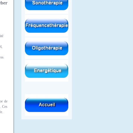
ber
ité
l,
res
pe de
c. Ces
ée.